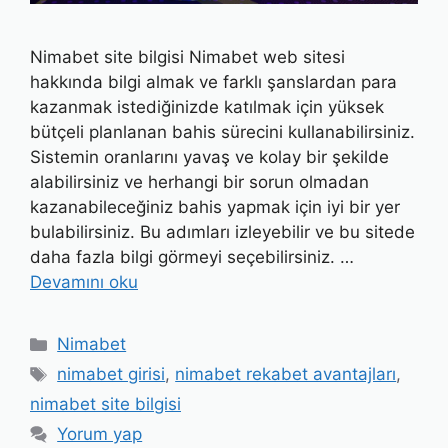
Nimabet site bilgisi Nimabet web sitesi
hakkında bilgi almak ve farklı şanslardan para
kazanmak istediğinizde katılmak için yüksek
bütçeli planlanan bahis sürecini kullanabilirsiniz.
Sistemin oranlarını yavaş ve kolay bir şekilde
alabilirsiniz ve herhangi bir sorun olmadan
kazanabileceğiniz bahis yapmak için iyi bir yer
bulabilirsiniz. Bu adımları izleyebilir ve bu sitede
daha fazla bilgi görmeyi seçebilirsiniz. …
Devamını oku
Kategoriler
Nimabet
Etiketler
nimabet girisi
,
nimabet rekabet avantajları
,
nimabet site bilgisi
Yorum yap