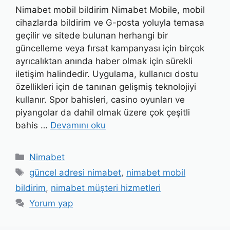
Nimabet mobil bildirim Nimabet Mobile, mobil
cihazlarda bildirim ve G-posta yoluyla temasa
geçilir ve sitede bulunan herhangi bir
güncelleme veya fırsat kampanyası için birçok
ayrıcalıktan anında haber olmak için sürekli
iletişim halindedir. Uygulama, kullanıcı dostu
özellikleri için de tanınan gelişmiş teknolojiyi
kullanır. Spor bahisleri, casino oyunları ve
piyangolar da dahil olmak üzere çok çeşitli
bahis …
Devamını oku
Kategoriler
Nimabet
Etiketler
güncel adresi nimabet
,
nimabet mobil
bildirim
,
nimabet müşteri hizmetleri
Yorum yap