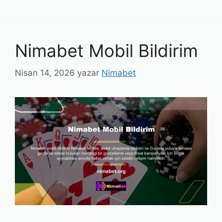
Nimabet Mobil Bildirim
Nisan 14, 2026
yazar
Nimabet