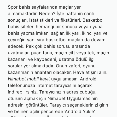
Spor bahis sayfalarında maçlar yer
almamaktadır. Neden? İşte haftanın canlı
sonuçları, istatistikleri ve fikstürleri. Basketbol
bahis siteleri herhangi bir sonuca veya oyuna
bahis yapma imkanı sağlar. İlk yarı, ikinci yarı ve
çeyreğin yanı sıra basketbol maçları da devam
edecek. Pek çok bahis sorusu arasında
uzatmalar, puan farkı, maçın çift veya tek, maçın
kazananı ve kaybedeni, uzatma ödülü ilgili
sorular yer almaktadır. Onun zaferi, oyunu
kazanmanın anahtarı olacaktır. Hava atışını alın.
Nimabet mobil kayıt
uygulamasını Android
telefonunuza internet tarayıcısını açarak
indirebilirsiniz. Tarayıcınızın adres çubuğu,
oturum açmak için Nimabet Uygulamasının
adresini görüntüler. Tarayıcı seçeneklerinizi girin
ve beliren açılır pencerede ‘Android Yükle’