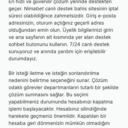
En hızlı ve güvenilir çözüm yerinde destekten
geçer.
Nimabet canlı destek
bahis sitesinin iptal
süreci olabildiğince zahmetsizdir. Giriş e-posta
adresinizin, oturum açtığınız geçerli adres
olduğundan emin olun. Üyelik bilgilerinizi girin
ve ana sayfanın alt kısmında yer alan destek
sohbet butonunu kullanın. 7/24 canlı destek
sunuyoruz ve anında yardım için erişilebilir
durumdayız.
Bir isteği iletme ve isteğin sonlandırılma
nedenini belirtme seçeneğini sunar. Çözüm
odaklı görevler departmanların tutarlı bir şekilde
çözüm sunmasını sağlar. Bu seçimi
yapabilmeniz durumunda hesabınızı kapatma
işlemi başlayacaktır. Hesabınız silindiğinde
harekete geçmeniz önemlidir. Kapatılan bir
hesaba geri dönmenizin mümkün olmadığını