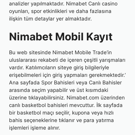
analizler yapılmaktadır. Nimabet Canlı casino
oyunları, spor etkinlikleri ve daha fazlasına
ilişkin tüm detaylar yer almaktadır.
Nimabet Mobil Kayıt
Bu web sitesinde Nimabet Mobile Trade’in
uluslararası rekabeti de içeren çeşitli yarışmaları
vardır. Katılımcıların siteye giriş bilgileriyle
erişebilmeleri için giriş yapmaları gerekmektedir.’
Ana sayfada Spor Bahisleri veya Canlı Bahisler
arasında seçim yapabilir ve üst kısımdaki
üzerine tıklayabilirsiniz. Nimabet.com üzerinden
canlı basketbol bahisleri mevcuttur. İlk sayfada
bir basketbol maçı seçilir, kupona veya hızlı
bahis seçeneklerine tıklanır ve para yatırma
işlemleri işleme alınır.