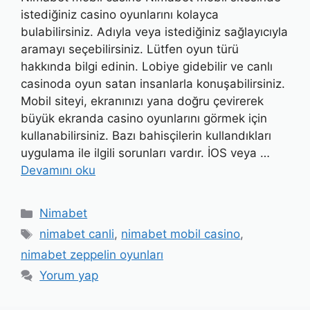
istediğiniz casino oyunlarını kolayca
bulabilirsiniz. Adıyla veya istediğiniz sağlayıcıyla
aramayı seçebilirsiniz. Lütfen oyun türü
hakkında bilgi edinin. Lobiye gidebilir ve canlı
casinoda oyun satan insanlarla konuşabilirsiniz.
Mobil siteyi, ekranınızı yana doğru çevirerek
büyük ekranda casino oyunlarını görmek için
kullanabilirsiniz. Bazı bahisçilerin kullandıkları
uygulama ile ilgili sorunları vardır. İOS veya …
Devamını oku
Kategoriler
Nimabet
Etiketler
nimabet canli
,
nimabet mobil casino
,
nimabet zeppelin oyunları
Yorum yap