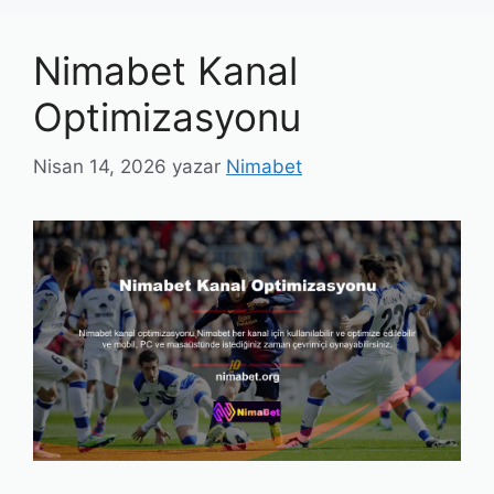
Nimabet Kanal
Optimizasyonu
Nisan 14, 2026
yazar
Nimabet