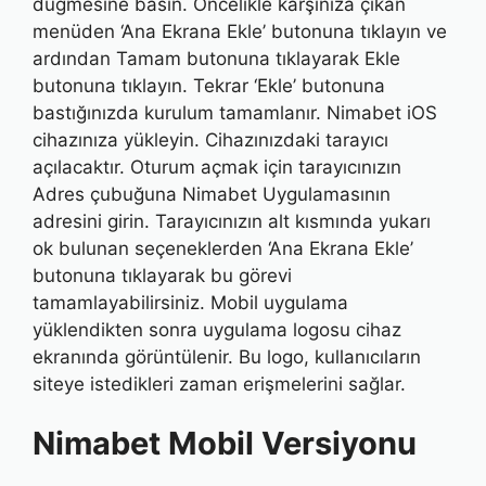
düğmesine basın. Öncelikle karşınıza çıkan
menüden ‘Ana Ekrana Ekle’ butonuna tıklayın ve
ardından Tamam butonuna tıklayarak Ekle
butonuna tıklayın. Tekrar ‘Ekle’ butonuna
bastığınızda kurulum tamamlanır. Nimabet iOS
cihazınıza yükleyin. Cihazınızdaki tarayıcı
açılacaktır. Oturum açmak için tarayıcınızın
Adres çubuğuna Nimabet Uygulamasının
adresini girin. Tarayıcınızın alt kısmında yukarı
ok bulunan seçeneklerden ‘Ana Ekrana Ekle’
butonuna tıklayarak bu görevi
tamamlayabilirsiniz. Mobil uygulama
yüklendikten sonra uygulama logosu cihaz
ekranında görüntülenir. Bu logo, kullanıcıların
siteye istedikleri zaman erişmelerini sağlar.
Nimabet Mobil Versiyonu