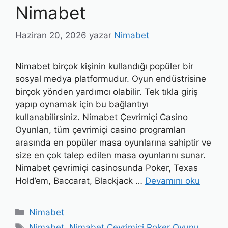
Nimabet
Haziran 20, 2026
yazar
Nimabet
Nimabet birçok kişinin kullandığı popüler bir
sosyal medya platformudur. Oyun endüstrisine
birçok yönden yardımcı olabilir. Tek tıkla giriş
yapıp oynamak için bu bağlantıyı
kullanabilirsiniz. Nimabet Çevrimiçi Casino
Oyunları, tüm çevrimiçi casino programları
arasında en popüler masa oyunlarına sahiptir ve
size en çok talep edilen masa oyunlarını sunar.
Nimabet çevrimiçi casinosunda Poker, Texas
Hold’em, Baccarat, Blackjack …
Devamını oku
Kategoriler
Nimabet
Etiketler
Nimabet
,
Nimabet Çevrimiçi Poker Oyunu
,