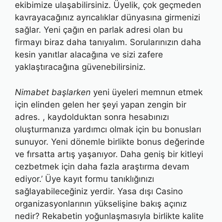
ekibimize ulaşabilirsiniz. Üyelik, çok geçmeden
kavrayacağınız ayrıcalıklar dünyasına girmenizi
sağlar. Yeni çağın en parlak adresi olan bu
firmayı biraz daha tanıyalım. Sorularınızın daha
kesin yanıtlar alacağına ve sizi zafere
yaklaştıracağına güvenebilirsiniz.
Nimabet başlarken
yeni üyeleri memnun etmek
için elinden gelen her şeyi yapan zengin bir
adres. , kaydolduktan sonra hesabınızı
oluşturmanıza yardımcı olmak için bu bonusları
sunuyor. Yeni dönemle birlikte bonus değerinde
ve fırsatta artış yaşanıyor. Daha geniş bir kitleyi
cezbetmek için daha fazla araştırma devam
ediyor.’ Üye kayıt formu tanıklığınızı
sağlayabileceğiniz yerdir. Yasa dışı Casino
organizasyonlarının yükselişine bakış açınız
nedir? Rekabetin yoğunlaşmasıyla birlikte kalite