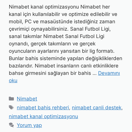
Nimabet kanal optimizasyonu Nimabet her
kanal için kullanılabilir ve optimize edilebilir ve
mobil, PC ve masaüstünde istediğiniz zaman
çevrimiçi oynayabilirsiniz. Sanal Futbol Ligi,
sanal takımlar Nimabet Sanal Futbol Ligi
oynandı, gerçek takımların ve gerçek
oyuncuların ayarlarını yansıtan bir lig formatı.
Bunlar bahis sisteminde yapılan değişikliklerden
bazılarıdır. Nimabet insanların canlı etkinliklere
bahse girmesini sağlayan bir bahis …
Devamını
oku
Kategoriler
Nimabet
Etiketler
nimabet bahis rehberi
,
nimabet canli destek
,
nimabet kanal optimizasyonu
Yorum yap