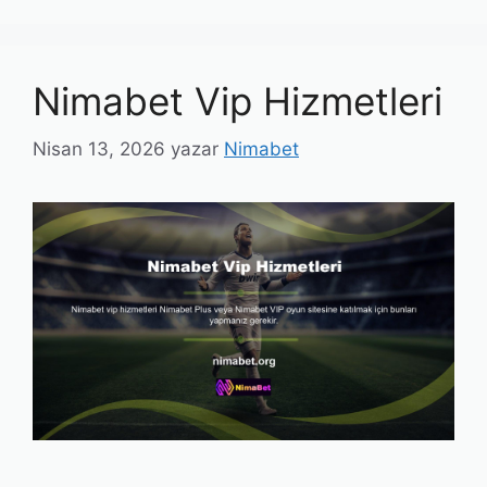
Nimabet Vip Hizmetleri
Nisan 13, 2026
yazar
Nimabet