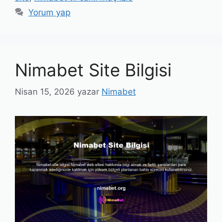
Yorum yap
Nimabet Site Bilgisi
Nisan 15, 2026
yazar
Nimabet