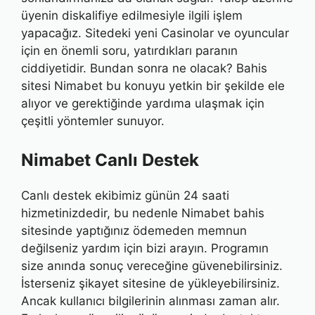
üyenin diskalifiye edilmesiyle ilgili işlem
yapacağız. Sitedeki yeni Casinolar ve oyuncular
için en önemli soru, yatırdıkları paranın
ciddiyetidir. Bundan sonra ne olacak? Bahis
sitesi Nimabet bu konuyu yetkin bir şekilde ele
alıyor ve gerektiğinde yardıma ulaşmak için
çeşitli yöntemler sunuyor.
Nimabet Canlı Destek
Canlı destek ekibimiz günün 24 saati
hizmetinizdedir, bu nedenle Nimabet bahis
sitesinde yaptığınız ödemeden memnun
değilseniz yardım için bizi arayın. Programın
size anında sonuç vereceğine güvenebilirsiniz.
İsterseniz şikayet sitesine de yükleyebilirsiniz.
Ancak kullanıcı bilgilerinin alınması zaman alır.