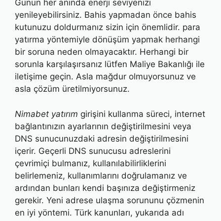
Günün her anında enerji seviyenizi
yenileyebilirsiniz. Bahis yapmadan önce bahis
kutunuzu doldurmanız sizin için önemlidir. para
yatırma yöntemiyle dönüşüm yapmak herhangi
bir soruna neden olmayacaktır. Herhangi bir
sorunla karşılaşırsanız lütfen Maliye Bakanlığı ile
iletişime geçin. Asla mağdur olmuyorsunuz ve
asla çözüm üretilmiyorsunuz.
Nimabet yatırım
girişini kullanma süreci, internet
bağlantınızın ayarlarının değiştirilmesini veya
DNS sunucunuzdaki adresin değiştirilmesini
içerir. Geçerli DNS sunucusu adreslerini
çevrimiçi bulmanız, kullanılabilirliklerini
belirlemeniz, kullanımlarını doğrulamanız ve
ardından bunları kendi başınıza değiştirmeniz
gerekir. Yeni adrese ulaşma sorununu çözmenin
en iyi yöntemi. Türk kanunları, yukarıda adı