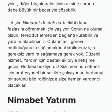
yok. , diğer birçok bahisçinin aksine sorunu
daha büyük bir beceriyle çözebilir.
İletişim
Nimabet destek hattı
ekibi daha
fazlasını öğrenmek için yaşıyor. Sorun ne olursa
olsun, tereddüt etmeden bağlantı kurabilir ve
yardım alabilirsiniz. Onların asıl görevi
mutluluğunuzu sağlamaktır. Alabilmeniz için
gereksiz yardım sağlamaya gerek yok. Düzenli
hizmet. Yardım için destek ekibiyle iletişime
geçin. Herkesi bekliyoruz! Sizi memnun etmek
için profesyonel bir şekilde çalışıyorlar, herhangi
bir sorunu bildirdiğinizde size hemen yardımcı
olacaklar.
Nimabet Yatırım