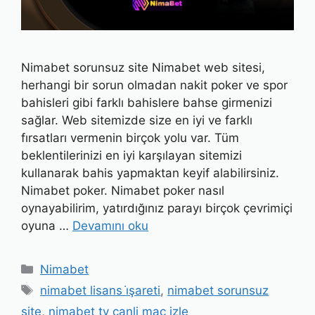
Nimabet sorunsuz site Nimabet web sitesi,
herhangi bir sorun olmadan nakit poker ve spor
bahisleri gibi farklı bahislere bahse girmenizi
sağlar. Web sitemizde size en iyi ve farklı
fırsatları vermenin birçok yolu var. Tüm
beklentilerinizi en iyi karşılayan sitemizi
kullanarak bahis yapmaktan keyif alabilirsiniz.
Nimabet poker. Nimabet poker nasıl
oynayabilirim, yatırdığınız parayı birçok çevrimiçi
oyuna …
Devamını oku
Kategoriler
Nimabet
Etiketler
nimabet lisans i̇şareti
,
nimabet sorunsuz
site
,
nimabet tv canli maç izle