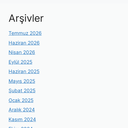
Arşivler
Temmuz 2026
Haziran 2026
Nisan 2026
Eylül 2025
Haziran 2025
Mayıs 2025
Şubat 2025
Ocak 2025
Aralık 2024
Kasım 2024