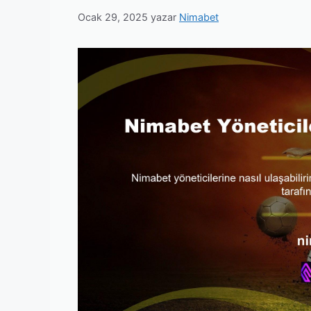
Ocak 29, 2025
yazar
Nimabet