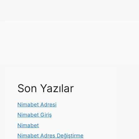
Son Yazılar
Nimabet Adresi
Nimabet Giriş
Nimabet
Nimabet Adres Değiştirme