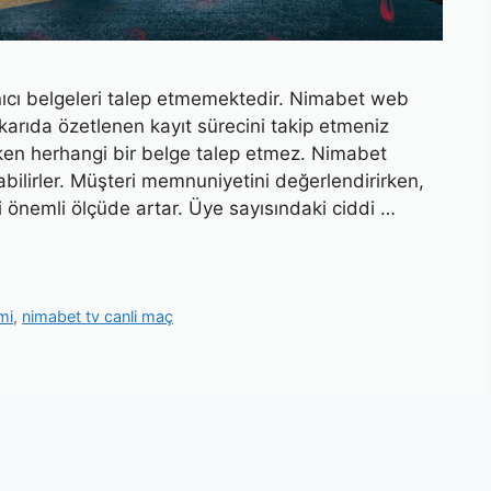
nıcı belgeleri talep etmemektedir. Nimabet web
ukarıda özetlenen kayıt sürecini takip etmeniz
rken herhangi bir belge talep etmez. Nimabet
bilirler. Müşteri memnuniyetini değerlendirirken,
 önemli ölçüde artar. Üye sayısındaki ciddi …
mi
,
nimabet tv canli maç