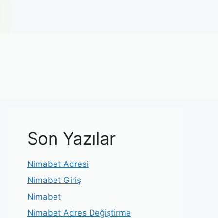
Son Yazılar
Nimabet Adresi
Nimabet Giriş
Nimabet
Nimabet Adres Değiştirme