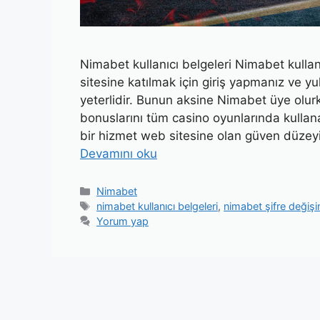
Nimabet kullanıcı belgeleri Nimabet kulla
sitesine katılmak için giriş yapmanız ve y
yeterlidir. Bunun aksine Nimabet üye olu
bonuslarını tüm casino oyunlarında kullana
bir hizmet web sitesine olan güven düzeyi
Devamını oku
Kategoriler
Nimabet
Etiketler
nimabet kullanıcı belgeleri
,
nimabet şifre değişi
Yorum yap