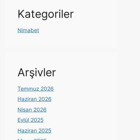
Kategoriler
Nimabet
Arşivler
Temmuz 2026
Haziran 2026
Nisan 2026
Eylül 2025
Haziran 2025