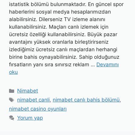
istatistik bölümü bulunmaktadır. En güncel spor
haberlerini sosyal medya hesaplarımızdan
alabilirsiniz. Dilerseniz TV izleme alanını
kullanabilirsiniz. Maçları canlı izlemek için
ücretsiz özelliği kullanabilirsiniz. Büyük pazar
avantajını yüksek oranlarla birleştirirseniz
izlediğimiz ücretsiz canlı maçlardan herhangi
birine bahis oynayabilirsiniz. Sahip olduğunuz
fırsatların yanı sıra sınırsız reklam …
Devamını
oku
Kategoriler
Nimabet
Etiketler
nimabet canli
,
nimabet canlı bahis bölümü
,
nimabet casino oyunları
Yorum yap