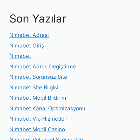
Son Yazılar
Nimabet Adresi
Nimabet Giriş
Nimabet
Nimabet Adres Değiştirme
Nimabet Sorunsuz Site
Nimabet Site Bilgisi
Nimabet Mobil Bildirim
Nimabet Kanal Optimizasyonu
Nimabet Vip Hizmetleri
Nimabet Mobil Casino
Nimabet Voleybol Yarışmaları