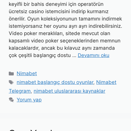
keyifli bir bahis deneyimi için operatörün
ücretsiz casino istemcisini indirip kurmanız
önerilir. Oyun koleksiyonunun tamamını indirmek
istemiyorsanız her oyunu ayrı ayrı indirebilirsiniz.
Video poker meraklıları, sitede mevcut olan
kapsamlı video poker seçeneklerinden memnun
kalacaklardır, ancak bu kılavuz aynı zamanda
çok çeşitli başlangıç ​​dostu …
Devamını oku
Kategoriler
Nimabet
Etiketler
nimabet başlangıç dostu oyunlar
,
Nimabet
Telegram
,
nimabet uluslararası kaynaklar
Yorum yap