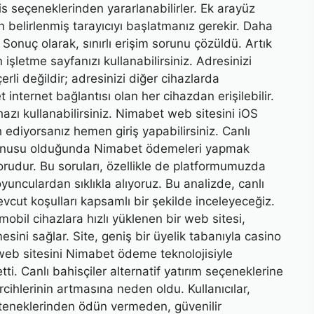
s seçeneklerinden yararlanabilirler. Ek arayüz
belirlenmiş tarayıcıyı başlatmanız gerekir. Daha
. Sonuç olarak, sınırlı erişim sorunu çözüldü. Artık
 işletme sayfanızı kullanabilirsiniz. Adresinizi
erli değildir; adresinizi diğer cihazlarda
 internet bağlantısı olan her cihazdan erişilebilir.
hazı kullanabilirsiniz. Nimabet web sitesini iOS
 ediyorsanız hemen giriş yapabilirsiniz. Canlı
konusu olduğunda Nimabet ödemeleri yapmak
orudur. Bu soruları, özellikle de platformumuzda
nculardan sıklıkla alıyoruz. Bu analizde, canlı
vcut koşulları kapsamlı bir şekilde inceleyeceğiz.
 mobil cihazlara hızlı yüklenen bir web sitesi,
esini sağlar. Site, geniş bir üyelik tabanıyla casino
 web sitesini Nimabet ödeme teknolojisiyle
ti. Canlı bahisçiler alternatif yatırım seçeneklerine
rcihlerinin artmasına neden oldu. Kullanıcılar,
yeteneklerinden ödün vermeden, güvenilir