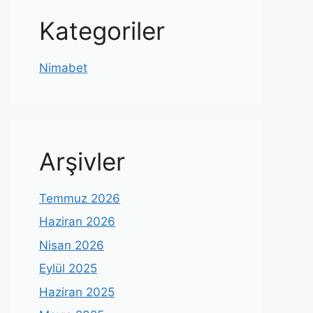
Kategoriler
Nimabet
Arşivler
Temmuz 2026
Haziran 2026
Nisan 2026
Eylül 2025
Haziran 2025