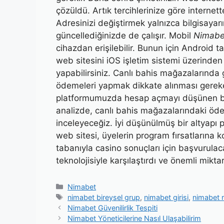
çözüldü. Artık tercihlerinize göre internett
Adresinizi değiştirmek yalnızca bilgisayarın
güncellediğinizde de çalışır. Mobil
Nimabet
cihazdan erişilebilir. Bunun için Android ta
web sitesini iOS işletim sistemi üzerinden
yapabilirsiniz. Canlı bahis mağazalarınd
ödemeleri yapmak dikkate alınması gereken
platformumuzda hesap açmayı düşünen bahi
analizde, canlı bahis mağazalarındaki ödem
inceleyeceğiz. İyi düşünülmüş bir altyapı pl
web sitesi, üyelerin program fırsatlarına ko
tabanıyla casino sonuçları için başvurula
teknolojisiyle karşılaştırdı ve önemli mikta
Kategoriler
Nimabet
Etiketler
nimabet bireysel grup
,
nimabet girisi
,
nimabet m
Nimabet Güvenilirlik Tespiti
Nimabet Yöneticilerine Nasıl Ulaşabilirim