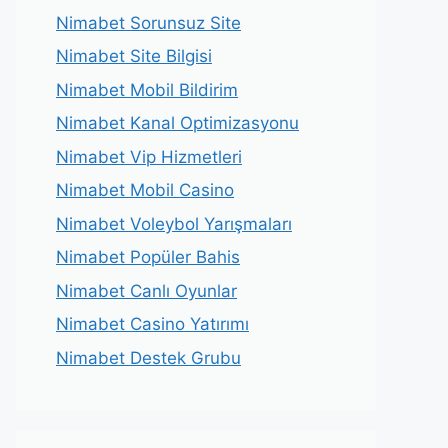
Nimabet Sorunsuz Site
Nimabet Site Bilgisi
Nimabet Mobil Bildirim
Nimabet Kanal Optimizasyonu
Nimabet Vip Hizmetleri
Nimabet Mobil Casino
Nimabet Voleybol Yarışmaları
Nimabet Popüler Bahis
Nimabet Canlı Oyunlar
Nimabet Casino Yatırımı
Nimabet Destek Grubu