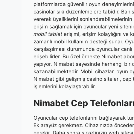
platformlarda güvenilir oyun deneyimlerinin 
casinolar sıkı düzenlemelere tabidir. Bahis
vererek üyeliklerini sonlandırabilmelerini
erişim sağlamak için oyuncular yeni sitenin 
mobil tablet
erişimi, erişim kolaylığını ve 
zamanlı mobil kullanım desteği sunar. Oy
karşılaşılması durumunda oyuncular canlı
erişebilirler. Bu özel örnekte Nimabet abon
yapıyor. Nimabet sayesinde herhangi bir oyu
kazanabilmektedir. Mobil cihazlar, oyun
Nimabet gibi gelişmiş casino siteleri, cep t
işlemlerini kolaylaştırabilir.
Nimabet Cep Telefonlar
Oyuncular cep telefonlarını bağlayarak tü
Ek arayüz gerekmez. Cihazınızda önceden 
gerekir. Daha sonra şirketinizin web sitesi 