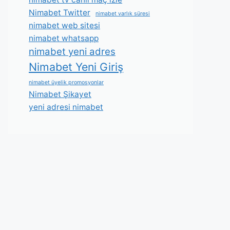
Nimabet Twitter
nimabet varlık süresi
nimabet web sitesi
nimabet whatsapp
nimabet yeni adres
Nimabet Yeni Giriş
nimabet üyelik promosyonlar
Nimabet Şikayet
yeni adresi nimabet