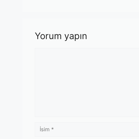
Yorum yapın
Yorum
İsim