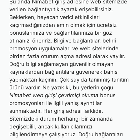
Şu anda Nimabet giriş adresine web sitemizde
verilen bağlantıyı tıklayarak erişebilirsiniz.
Beklerken, heyecan verici etkinlikleri
kaçırmadığınızdan emin olmak için ücretsiz
bonuslarımıza ve bağlantılarımıza bir göz
atmanızı öneririz. Bilgi ve bağlantılar, belirli
promosyon uygulamaları ve web sitelerinde
birden fazla oturum açma adresi olarak yayılır.
Doğru bilgi sağlamayan güvenilir olmayan
kaynaklardan bağlantılara güvenerek bahis
yapmaktan kaçının. Çok sayıda tanınmış tanıtım
ürünü vardır. Ne yazık ki, bu yerlerin çoğu
Nimabet web girişi çevrimiçi okuma
bonus
promosyonları ile ilgili yanlış ayrıntılar
sunmaktadır. Her giriş adresi farklıdır.
Sitemizdeki durum herhangi bir zamanda
değişebilir, ancak kullanıcılarımızı
bilgilendirmeye çalışıyoruz. Doğru bağlantıları