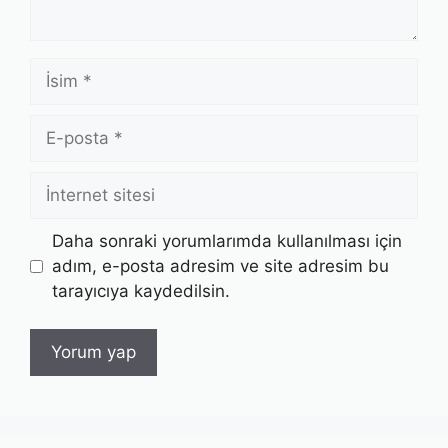
İsim
E-
posta
İnternet
sitesi
Daha sonraki yorumlarımda kullanılması için
adım, e-posta adresim ve site adresim bu
tarayıcıya kaydedilsin.