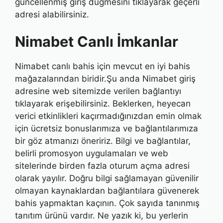
güncellenmiş giriş düğmesini tıklayarak geçerli
adresi alabilirsiniz.
Nimabet Canlı İmkanlar
Nimabet canlı bahis için mevcut en iyi bahis
mağazalarından biridir.Şu anda Nimabet giriş
adresine web sitemizde verilen bağlantıyı
tıklayarak erişebilirsiniz. Beklerken, heyecan
verici etkinlikleri kaçırmadığınızdan emin olmak
için ücretsiz bonuslarımıza ve bağlantılarımıza
bir göz atmanızı öneririz. Bilgi ve bağlantılar,
belirli promosyon uygulamaları ve web
sitelerinde birden fazla oturum açma adresi
olarak yayılır. Doğru bilgi sağlamayan güvenilir
olmayan kaynaklardan bağlantılara güvenerek
bahis yapmaktan kaçının. Çok sayıda tanınmış
tanıtım ürünü vardır. Ne yazık ki, bu yerlerin