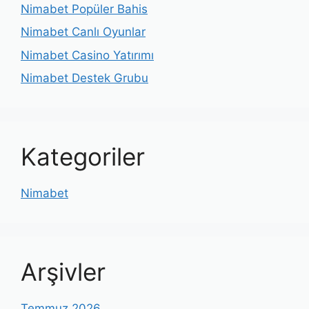
Nimabet Popüler Bahis
Nimabet Canlı Oyunlar
Nimabet Casino Yatırımı
Nimabet Destek Grubu
Kategoriler
Nimabet
Arşivler
Temmuz 2026