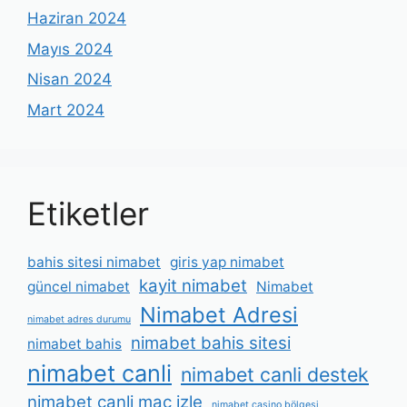
Haziran 2024
Mayıs 2024
Nisan 2024
Mart 2024
Etiketler
bahis sitesi nimabet
giris yap nimabet
kayit nimabet
güncel nimabet
Nimabet
Nimabet Adresi
nimabet adres durumu
nimabet bahis sitesi
nimabet bahis
nimabet canli
nimabet canli destek
nimabet canli maç izle
nimabet casino bölgesi