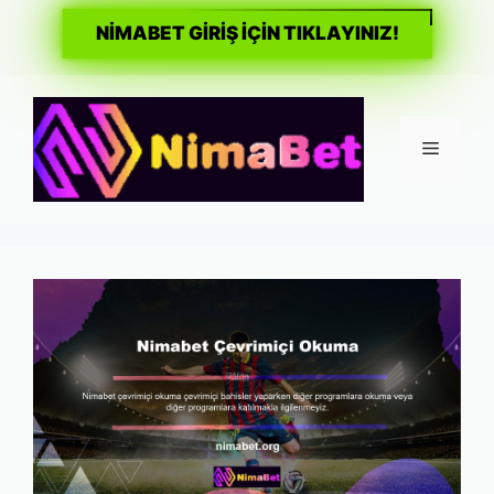
NİMABET GİRİŞ İÇİN TIKLAYINIZ!
İçeriğe
atla
Menü