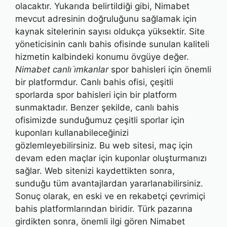
olacaktır. Yukarıda belirtildiği gibi, Nimabet
mevcut adresinin doğruluğunu sağlamak için
kaynak sitelerinin sayısı oldukça yüksektir. Site
yöneticisinin canlı bahis ofisinde sunulan kaliteli
hizmetin kalbindeki konumu övgüye değer.
Nimabet canlı i̇mkanlar
spor bahisleri için önemli
bir platformdur. Canlı bahis ofisi, çeşitli
sporlarda spor bahisleri için bir platform
sunmaktadır. Benzer şekilde, canlı bahis
ofisimizde sunduğumuz çeşitli sporlar için
kuponları kullanabileceğinizi
gözlemleyebilirsiniz. Bu web sitesi, maç için
devam eden maçlar için kuponlar oluşturmanızı
sağlar. Web sitenizi kaydettikten sonra,
sunduğu tüm avantajlardan yararlanabilirsiniz.
Sonuç olarak, en eski ve en rekabetçi çevrimiçi
bahis platformlarından biridir. Türk pazarına
girdikten sonra, önemli ilgi gören Nimabet