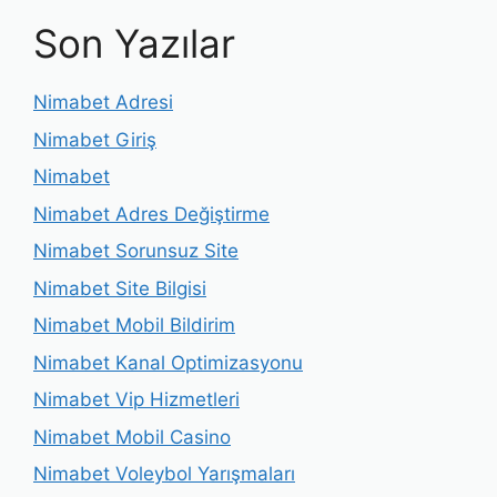
Son Yazılar
Nimabet Adresi
Nimabet Giriş
Nimabet
Nimabet Adres Değiştirme
Nimabet Sorunsuz Site
Nimabet Site Bilgisi
Nimabet Mobil Bildirim
Nimabet Kanal Optimizasyonu
Nimabet Vip Hizmetleri
Nimabet Mobil Casino
Nimabet Voleybol Yarışmaları