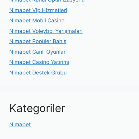
Nimabet Vip Hizmetleri
Nimabet Mobil Casino
Nimabet Voleybol Yarışmaları
Nimabet Popüler Bahis
Nimabet Canlı Oyunlar
Nimabet Casino Yatırımı
Nimabet Destek Grubu
Kategoriler
Nimabet