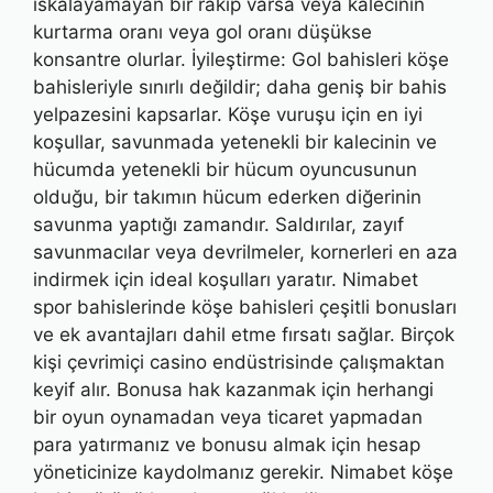
ıskalayamayan bir rakip varsa veya kalecinin
kurtarma oranı veya gol oranı düşükse
konsantre olurlar. İyileştirme: Gol bahisleri köşe
bahisleriyle sınırlı değildir; daha geniş bir bahis
yelpazesini kapsarlar. Köşe vuruşu için en iyi
koşullar, savunmada yetenekli bir kalecinin ve
hücumda yetenekli bir hücum oyuncusunun
olduğu, bir takımın hücum ederken diğerinin
savunma yaptığı zamandır. Saldırılar, zayıf
savunmacılar veya devrilmeler, kornerleri en aza
indirmek için ideal koşulları yaratır. Nimabet
spor bahislerinde köşe bahisleri çeşitli bonusları
ve ek avantajları dahil etme fırsatı sağlar. Birçok
kişi çevrimiçi casino endüstrisinde çalışmaktan
keyif alır. Bonusa hak kazanmak için herhangi
bir oyun oynamadan veya ticaret yapmadan
para yatırmanız ve bonusu almak için hesap
yöneticinize kaydolmanız gerekir. Nimabet köşe