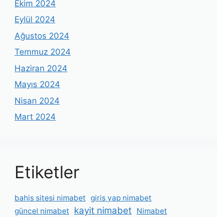
Ekim 2024
Eylül 2024
Ağustos 2024
Temmuz 2024
Haziran 2024
Mayıs 2024
Nisan 2024
Mart 2024
Etiketler
bahis sitesi nimabet
giris yap nimabet
kayit nimabet
güncel nimabet
Nimabet