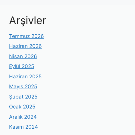
Arşivler
Temmuz 2026
Haziran 2026
Nisan 2026
Eylül 2025
Haziran 2025
Mayıs 2025
Şubat 2025
Ocak 2025
Aralık 2024
Kasım 2024