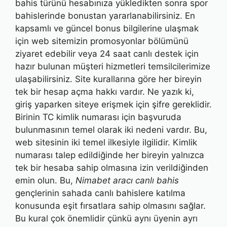
bahis türünü hesabınıza yükledikten sonra spor
bahislerinde bonustan yararlanabilirsiniz. En
kapsamlı ve güncel bonus bilgilerine ulaşmak
için web sitemizin promosyonlar bölümünü
ziyaret edebilir veya 24 saat canlı destek için
hazır bulunan müşteri hizmetleri temsilcilerimize
ulaşabilirsiniz. Site kurallarına göre her bireyin
tek bir hesap açma hakkı vardır. Ne yazık ki,
giriş yaparken siteye erişmek için şifre gereklidir.
Birinin TC kimlik numarası için başvuruda
bulunmasının temel olarak iki nedeni vardır. Bu,
web sitesinin iki temel ilkesiyle ilgilidir. Kimlik
numarası talep edildiğinde her bireyin yalnızca
tek bir hesaba sahip olmasına izin verildiğinden
emin olun. Bu,
Nimabet aracı canlı bahis
gençlerinin sahada canlı bahislere katılma
konusunda eşit fırsatlara sahip olmasını sağlar.
Bu kural çok önemlidir çünkü aynı üyenin ayrı