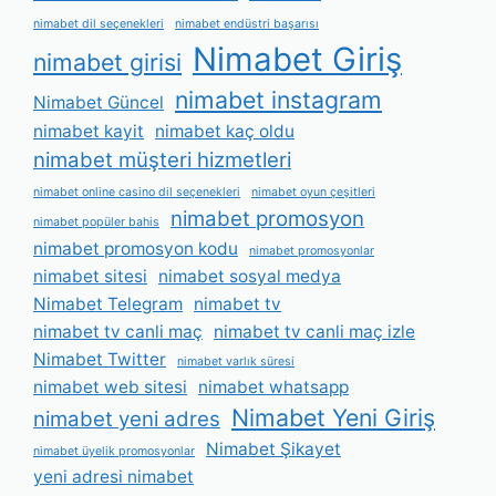
nimabet dil seçenekleri
nimabet endüstri başarısı
Nimabet Giriş
nimabet girisi
nimabet instagram
Nimabet Güncel
nimabet kayit
nimabet kaç oldu
nimabet müşteri hizmetleri
nimabet online casino dil seçenekleri
nimabet oyun çeşitleri
nimabet promosyon
nimabet popüler bahis
nimabet promosyon kodu
nimabet promosyonlar
nimabet sitesi
nimabet sosyal medya
Nimabet Telegram
nimabet tv
nimabet tv canli maç
nimabet tv canli maç izle
Nimabet Twitter
nimabet varlık süresi
nimabet web sitesi
nimabet whatsapp
Nimabet Yeni Giriş
nimabet yeni adres
Nimabet Şikayet
nimabet üyelik promosyonlar
yeni adresi nimabet