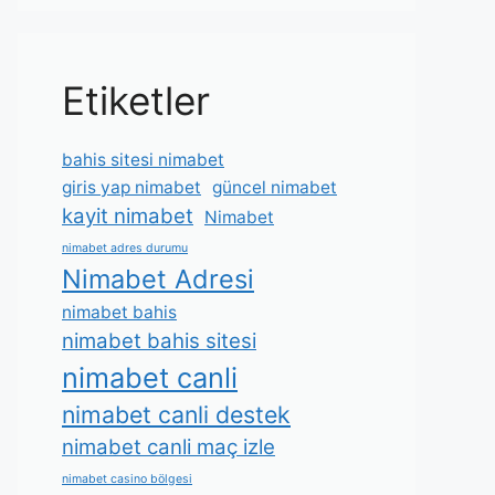
Etiketler
bahis sitesi nimabet
giris yap nimabet
güncel nimabet
kayit nimabet
Nimabet
nimabet adres durumu
Nimabet Adresi
nimabet bahis
nimabet bahis sitesi
nimabet canli
nimabet canli destek
nimabet canli maç izle
nimabet casino bölgesi