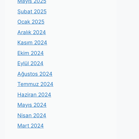
Mayıs 2025
Şubat 2025
Ocak 2025
Aralık 2024
Kasım 2024
Ekim 2024
Eylül 2024
Ağustos 2024
Temmuz 2024
Haziran 2024
Mayıs 2024
Nisan 2024
Mart 2024