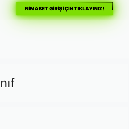
NİMABET GİRİŞ İÇİN TIKLAYINIZ!
nıf