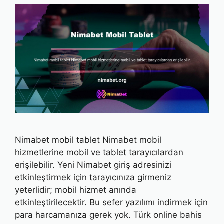
Nimabet mobil tablet Nimabet mobil
hizmetlerine mobil ve tablet tarayıcılardan
erişilebilir. Yeni Nimabet giriş adresinizi
etkinleştirmek için tarayıcınıza girmeniz
yeterlidir; mobil hizmet anında
etkinleştirilecektir. Bu sefer yazılımı indirmek için
para harcamanıza gerek yok. Türk online bahis