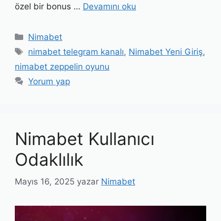
özel bir bonus …
Devamını oku
Kategoriler
Nimabet
Etiketler
nimabet telegram kanalı
,
Nimabet Yeni Giriş
,
nimabet zeppelin oyunu
Yorum yap
Nimabet Kullanıcı
Odaklılık
Mayıs 16, 2025
yazar
Nimabet