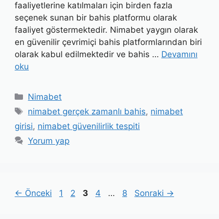
faaliyetlerine katılmaları için birden fazla
seçenek sunan bir bahis platformu olarak
faaliyet göstermektedir. Nimabet yaygın olarak
en güvenilir çevrimiçi bahis platformlarından biri
olarak kabul edilmektedir ve bahis …
Devamını
oku
Kategoriler
Nimabet
Etiketler
nimabet gerçek zamanlı bahis
,
nimabet
girisi
,
nimabet güvenilirlik tespiti
Yorum yap
Sayfa
Sayfa
Sayfa
Sayfa
Sayfa
←
Önceki
1
2
3
4
…
8
Sonraki
→