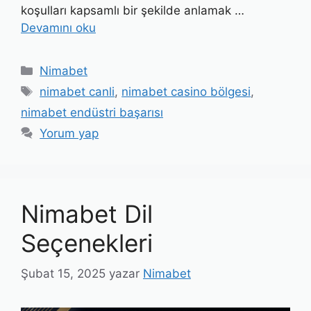
koşulları kapsamlı bir şekilde anlamak …
Devamını oku
Kategoriler
Nimabet
Etiketler
nimabet canli
,
nimabet casino bölgesi
,
nimabet endüstri başarısı
Yorum yap
Nimabet Dil
Seçenekleri
Şubat 15, 2025
yazar
Nimabet