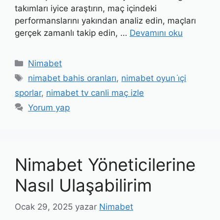
takımları iyice araştırın, maç içindeki
performanslarını yakından analiz edin, maçları
gerçek zamanlı takip edin, …
Devamını oku
Kategoriler
Nimabet
Etiketler
nimabet bahis oranları
,
nimabet oyun i̇çi
sporlar
,
nimabet tv canli maç izle
Yorum yap
Nimabet Yöneticilerine
Nasıl Ulaşabilirim
Ocak 29, 2025
yazar
Nimabet