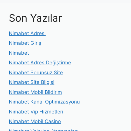
Son Yazılar
Nimabet Adresi
Nimabet Giriş
Nimabet
Nimabet Adres Değiştirme
Nimabet Sorunsuz Site
Nimabet Site Bilgisi
Nimabet Mobil Bildirim
Nimabet Kanal Optimizasyonu
Nimabet Vip Hizmetleri
Nimabet Mobil Casino