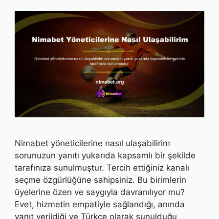
Nimabet yöneticilerine nasıl ulaşabilirim
sorunuzun yanıtı yukarıda kapsamlı bir şekilde
tarafınıza sunulmuştur. Tercih ettiğiniz kanalı
seçme özgürlüğüne sahipsiniz. Bu birimlerin
üyelerine özen ve saygıyla davranılıyor mu?
Evet, hizmetin empatiyle sağlandığı, anında
yanıt verildiği ve Türkçe olarak sunulduğu