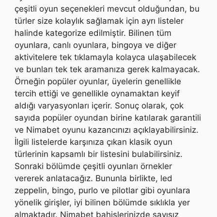
çeşitli oyun seçenekleri mevcut olduğundan, bu
türler size kolaylık sağlamak için ayrı listeler
halinde kategorize edilmiştir. Bilinen tüm
oyunlara, canlı oyunlara, bingoya ve diğer
aktivitelere tek tıklamayla kolayca ulaşabilecek
ve bunları tek tek aramanıza gerek kalmayacak.
Örneğin popüler oyunlar, üyelerin genellikle
tercih ettiği ve genellikle oynamaktan keyif
aldığı varyasyonları içerir. Sonuç olarak, çok
sayıda popüler oyundan birine katılarak garantili
ve Nimabet oyunu kazancınızı açıklayabilirsiniz.
İlgili listelerde karşınıza çıkan klasik oyun
türlerinin kapsamlı bir listesini bulabilirsiniz.
Sonraki bölümde çeşitli oyunları örnekler
vererek anlatacağız. Bununla birlikte, led
zeppelin, bingo, purlo ve pilotlar gibi oyunlara
yönelik girişler, iyi bilinen bölümde sıklıkla yer
almaktadır. Nimabet bahislerinizde sayısız