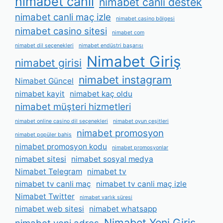
nimabet canli
nimabet canli destek
nimabet canli maç izle
nimabet casino bölgesi
nimabet casino sitesi
nimabet com
nimabet dil seçenekleri
nimabet endüstri başarısı
Nimabet Giriş
nimabet girisi
nimabet instagram
Nimabet Güncel
nimabet kayit
nimabet kaç oldu
nimabet müşteri hizmetleri
nimabet online casino dil seçenekleri
nimabet oyun çeşitleri
nimabet promosyon
nimabet popüler bahis
nimabet promosyon kodu
nimabet promosyonlar
nimabet sitesi
nimabet sosyal medya
Nimabet Telegram
nimabet tv
nimabet tv canli maç
nimabet tv canli maç izle
Nimabet Twitter
nimabet varlık süresi
nimabet web sitesi
nimabet whatsapp
Nimabet Yeni Giriş