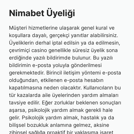
Nimabet Üyeliği
Müşteri hizmetlerine ulaşarak genel kural ve
koşullara dayalı, gerçekçi yanıtlar alabilirsiniz.
Üyeliklerin derhal iptal edilsin ya da edilmesin,
çevrimiçi casino genellikle süresiz üyelik sona
erdiğinde yazılı bildirimde bulunur. Bu yazılı
bildirimin e-posta yoluyla gönderilmesi
gerekmektedir. Birincil iletişim yöntemi e-posta
olduğundan, etkilenen e-posta hesabın
kapatılmasına neden olacaktır. Kullanıcıların bu
tür kazalarda aile üyelerinden yardım almaları
tavsiye edilir. Eğer zorluklar beklenen sonuçları
aşarsa, psikolojik yardım almak gerekli hale
gelir. Psikolojik yardım almak, hastalık ya da
bilişsel bozukluk anlamına gelmez, aksine
zihinsel sağlığa proaktif bir yaklaşıma işaret