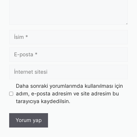
İsim
E-
posta
İnternet
sitesi
Daha sonraki yorumlarımda kullanılması için
adım, e-posta adresim ve site adresim bu
tarayıcıya kaydedilsin.