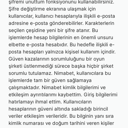
şifremi unuttum fonksiyonunu kullanabilirsiniz.
Şifre değiştirme ekranına ulaşmak için
kullanıcılar, kullanıcı hesaplarıyla ilişkili e-posta
adresine e-posta gönderebilirler. Karakterlerin
seçilen çeşidine yeni bir şifre atanır. Bu
işlemlerde hesap bilgilerinin en önemli unsuru
elbette e-posta hesabıdır. Bu hedefle ilişkili e-
posta hesapları yalnızca kişisel kullanım içindir.
Güven kazalarının sorumluluğunu bir oyun
şirketi üstlenmediği sürece başka hiçbir şirket
sorumlu tutulamaz. Nimabet, kullanıcılara bu
işlemlerde tam bir güven sağlamaya
çalışmaktadır. Nimabet kimlik bilgilerimi ve
etkileşim ayrıntılarımı kaybettim. Giriş bilgilerimi
hatırlamayı ihmal ettim. Kullanıcıların
hesaplarının güveni altında sakladığı birincil
veriler etkileşim verileridir. Bu bilginin yanı sıra
kimlik numarası ve doğum tarihini veren kişiler