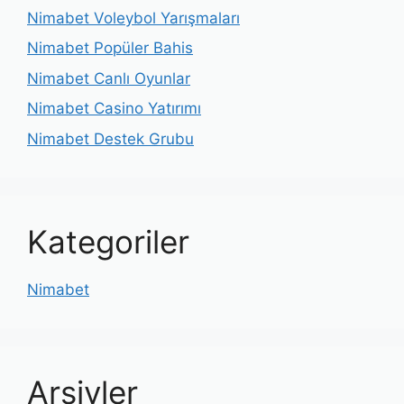
Nimabet Voleybol Yarışmaları
Nimabet Popüler Bahis
Nimabet Canlı Oyunlar
Nimabet Casino Yatırımı
Nimabet Destek Grubu
Kategoriler
Nimabet
Arşivler