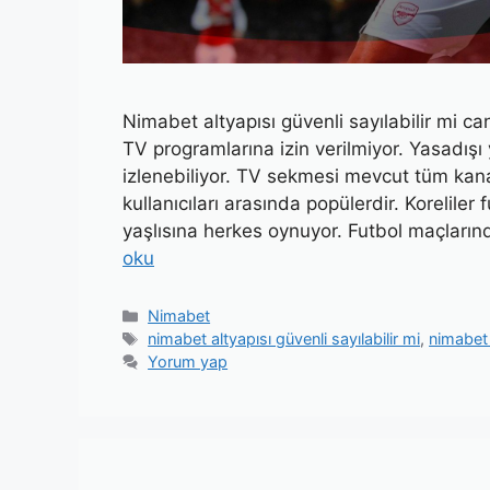
Nimabet altyapısı güvenli sayılabilir mi ca
TV programlarına izin verilmiyor. Yasadışı
izlenebiliyor. TV sekmesi mevcut tüm kanall
kullanıcıları arasında popülerdir. Korelile
yaşlısına herkes oynuyor. Futbol maçları
oku
Kategoriler
Nimabet
Etiketler
nimabet altyapısı güvenli sayılabilir mi
,
nimabet 
Yorum yap