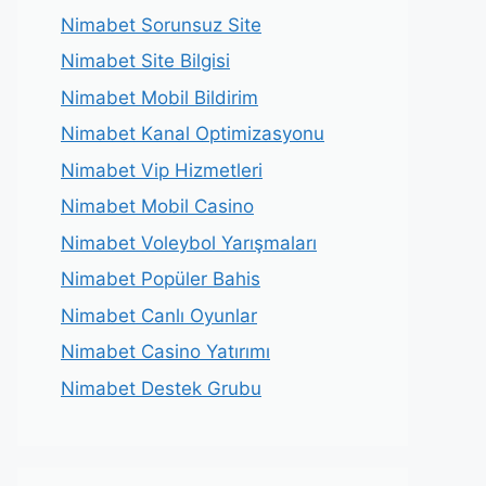
Nimabet Sorunsuz Site
Nimabet Site Bilgisi
Nimabet Mobil Bildirim
Nimabet Kanal Optimizasyonu
Nimabet Vip Hizmetleri
Nimabet Mobil Casino
Nimabet Voleybol Yarışmaları
Nimabet Popüler Bahis
Nimabet Canlı Oyunlar
Nimabet Casino Yatırımı
Nimabet Destek Grubu