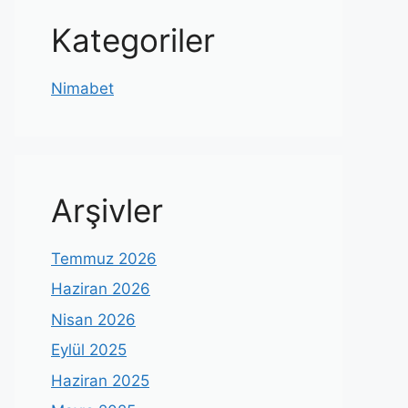
Kategoriler
Nimabet
Arşivler
Temmuz 2026
Haziran 2026
Nisan 2026
Eylül 2025
Haziran 2025