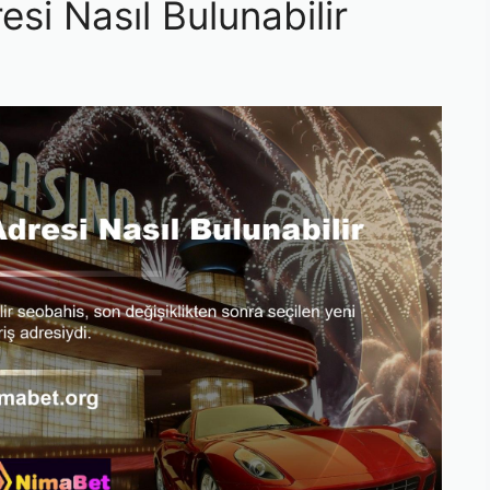
i Nasıl Bulunabilir