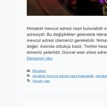
Nimabet mevcut adresi nasıl bulunabilir se
adresiydi. Bu değişiklikler gelecekte tekrar
mevcut adresi izlemeniz gerekebilir. Nim
değer. Aslında oldukça basit. Twitter hesab
etmeniz yeterlidir. Güncel web sitesi adres
Devamını oku
Kategoriler
Nimabet
Etiketler
nimabet mevcut adresi nasıl bulunabilir
,
nimabet
Yorum yap